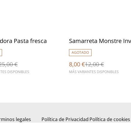
%
ora Pasta fresca
Samarreta Monstre Inv
AGOTADO
25,00 €
8,00 €
12,00 €
TES DISPONIBLES
MÁS VARIANTES DISPONIBLES
rminos legales
Política de Privacidad
Política de cookies