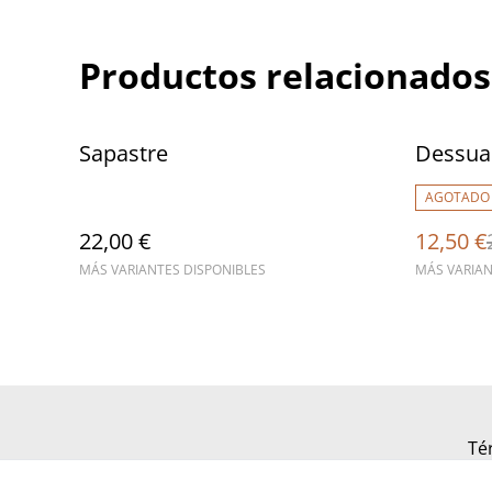
Productos relacionados
%
Sapastre
Dessuad
AGOTADO
22,00 €
12,50 €
MÁS VARIANTES DISPONIBLES
MÁS VARIAN
Té