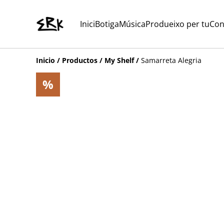
Inici
Botiga
Música
Produeixo per tu
Con
Inicio
/
Productos
/
My Shelf
/
Samarreta Alegria
%