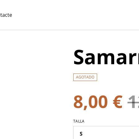
tacte
Samarr
AGOTADO
8,00 €
1
TALLA